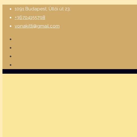
1091 Budapest, Üllői út 23.
+36704155798
vonakitti@gmail.com